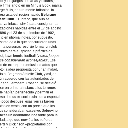
icor y los juegos de cartas y billares, una
 firme anotó en un Minute Book, marca
ge Mills, naturalmente británico, la
era acta del recién nacido
Belgrano
etic Club
. El libraco, que aún se
erva intacto, sirvió para consignar las
izaciones habidas entre el 17 de agosto
896 y el 23 de septiembre de 1902,
ito en idioma inglés, por supuesto.
samblea a la que concurrieron unas
nta personas resolvió formar un club
rtivo para auspiciar la práctica del
ket, lawn tennis, football
"y otros juegos
se consideraran aconsejables"
. Ese
o de extranjeros entusiasmados que
tó la idea propuesta por unanimidad,
tó al Belgrano Athletic Club, y así, de
n acuerdo con las autoridades del
onado Ferrocarril Rosario, se decidió
ar en primera instancia los terrenos
le habían pertenecido y permitir el
eso de sus ex socios sin cuota especial.
 poco después, esas tierras fueron
tas en venta, con un precio que los
os consideraban excesivo. Sobrevino
nces un deambular incesante para la
dad, algo que movió a los señores
rts y Dickinson –propietarios por