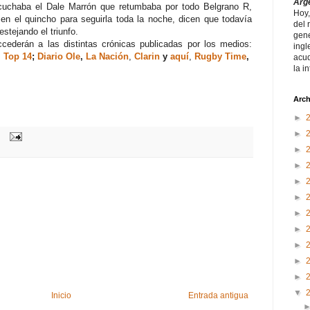
Arg
cuchaba el Dale Marrón que retumbaba por todo Belgrano R,
Hoy,
 en el quincho para seguirla toda la noche, dicen que todavía
del 
stejando el triunfo.
gene
ccederán a las distintas crónicas publicadas por los medios:
ingl
 Top 14
;
Diario Ole
,
La Nación
,
Clarin
y
aquí
,
Rugby Time
,
acud
la i
Arch
►
►
►
►
►
►
►
►
►
►
►
▼
Inicio
Entrada antigua