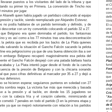
adqu
levaran puestos a los visitantes del lado de la tribuna y que
el C
ando su primer try en Primera. La conversión de Tincho nos
en v
 minutos por jugar.
cond
er Alianelli quien había jugado un partidazo colocando al equipo
defi
u presión y tackle, siendo reemplazado por Alejandro Estevez.
Virr
os no podía hablarse de un partido terminado y definido, y de
El c
 descontar con un try convertido colocando el partido 32 a 27.
una 
de f
ue Belgrano era quien dominaba el partido, los fantasmas
made
Pino y es así como a los 77 minutos tras una desconcentración
del 
 la pelota que es recibida por los backs de La Plata quienes
cons
nda salvando la situación el Gancho Falcón sacando la pelota
bole
 line era peligrosísimo ya que de una buena obtención iba a ser
cimi
in embargo Belgrano recuperó magistralmente esa pelota del
fund
ente el Gancho Falcón despejó con una patada bárbara hasta
Pla
 acababa y La Plata intentó jugar desde el fondo de la cancha
fund
Foot
uencia de la presión de Belgrano y con la chicarra sonando
Asoc
al que puso cifras definitivas al marcador por 35 a 27 y dejó a
que 
onus defensivo.
part
 no se hicieron esperar, seguíamos punteros en soledad con 27
Arge
stra sombra negra.
La victoria fue más que merecida y basada
cric
e a la presión y al tackle, en donde los 15 jugadores se
Cric
ó con la cabeza fría y el corazón caliente, minimizando al
"As
cometió 7 penales en todo el partido (3 en la primera etapa y
el a
de 
nte ya que se mejoró notoriamente con relación a los partidos
en l