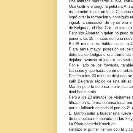
Dos minutos mas tarde el BAC estuvo 
Oso Galli le entregó la pelota a Ari
try cometió knock on y los Canarios
logró girar la formación y consiguió 
ingoal, la sensación de try se olía 
de Belgrano, el Oso Galli se levantó 
Panchito Albarracín quien no pudo de
poner a los 15 minutos con una nueva
En 15 minutos ya habíamos visto 4
Plata
tenía mayor posesión de pelot
defensa de Belgrano era tremenda e
dejaban avanzar ni jugar a los visit
Por el lado de los forwards, tambi
Canarios y que hacía sentir su fortal
Recién a los 20 minutos de juego se 
salir Belgrano rápido de una situac
Marrón pero la defensa era implacab
rival hacia atrás.
Pero a los 28 minutos los visitantes 
filtrase en la férrea defensa local p
por su fullback dejando el partido 21
El Marrón salió a buscar una nueva di
de una pelota recuperada en las 25 ya
La Plata cometió Knock on.
Finalizó el primer tiempo con la vic