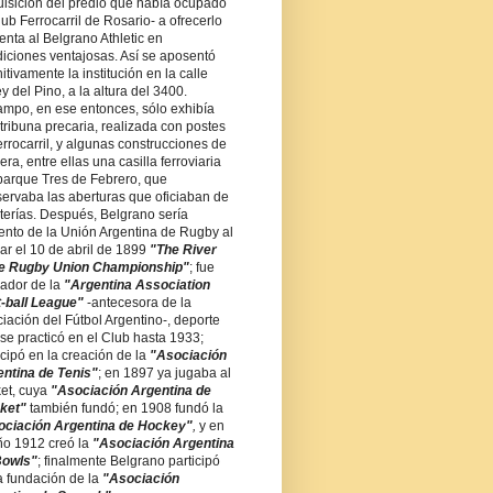
isición del predio que había ocupado
lub Ferrocarril de Rosario- a ofrecerlo
enta al Belgrano Athletic en
iciones ventajosas. Así se aposentó
nitivamente la institución en la calle
ey del Pino, a la altura del 3400.
ampo, en ese entonces, sólo exhibía
tribuna precaria, realizada con postes
errocarril, y algunas construcciones de
ra, entre ellas una casilla ferroviaria
parque Tres de Febrero, que
ervaba las aberturas que oficiaban de
terías. Después, Belgrano sería
ento de la Unión Argentina de Rugby al
ar el 10 de abril de 1899
"The River
te Rugby Union Championship"
; fue
ador de la
"Argentina Association
-ball League"
-antecesora de la
iación del Fútbol Argentino-, deporte
se practicó en el Club hasta 1933;
icipó en la creación de la
"Asociación
ntina de Tenis"
; en 1897 ya jugaba al
ket, cuya
"Asociación Argentina de
ket"
también fundó; en 1908 fundó la
ociación Argentina de Hockey"
,
y en
ño 1912 creó la
"Asociación Argentina
Bowls"
; finalmente Belgrano participó
a fundación de la
"Asociación