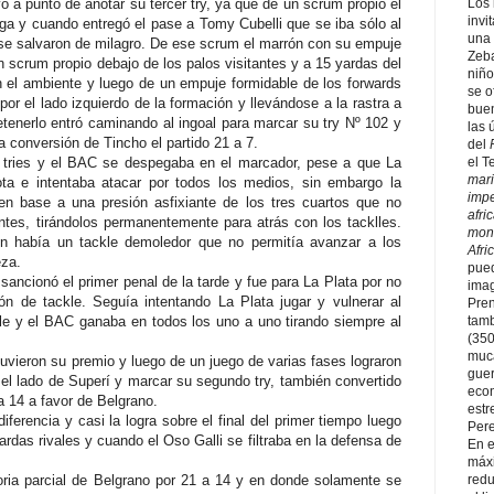
a punto de anotar su tercer try, ya que de un scrum propio el
Los 
invi
zaga y cuando entregó el pase a Tomy Cubelli que se iba sólo al
una 
 se salvaron de milagro. De ese scrum el marrón con su empuje
Zeba
un scrum propio debajo de los palos visitantes y a 15 yardas del
niño
en el ambiente y luego de un empuje formidable de los forwards
se o
por el lado izquierdo de la formación y llevándose a la rastra a
buen
tenerlo entró caminando al ingoal para marcar su try Nº 102 y
las 
 conversión de Tincho el partido 21 a 7.
del
 tries y el BAC se despegaba en el marcador, pese a que La
el T
mari
a e intentaba atacar por todos los medios, sin embargo la
impe
n base a una presión asfixiante de los tres cuartos que no
afri
antes, tirándolos permanentemente para atrás con los tacklles.
mono
én había un tackle demoledor que no permitía avanzar a los
Afric
eza.
pued
sancionó el primer penal de la tarde y fue para La Plata por no
imag
ión de tackle. Seguía intentando La Plata jugar y vulnerar al
Pren
le y el BAC ganaba en todos los uno a uno tirando siempre al
tamb
(350
muca
tuvieron su premio y luego de un juego de varias fases lograron
guer
or el lado de Superí y marcar su segundo try, también convertido
econ
 a 14 a favor de Belgrano.
est
ferencia y casi la logra sobre el final del primer tiempo luego
Pere
rdas rivales y cuando el Oso Galli se filtraba en la defensa de
En e
máxi
toria parcial de Belgrano por 21 a 14 y en donde solamente se
redu