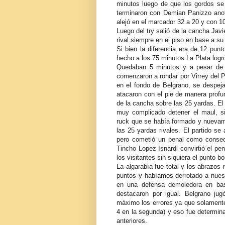
minutos luego de que los gordos se l
terminaron con Demian Panizzo anot
alejó en el marcador 32 a 20 y con 10
Luego del try salió de la cancha Javi
rival siempre en el piso en base a s
Si bien la diferencia era de 12 punt
hecho a los 75 minutos La Plata logró
Quedaban 5 minutos y a pesar de q
comenzaron a rondar por Virrey del 
en el fondo de Belgrano, se despeja
atacaron con el pie de manera profu
de la cancha sobre las 25 yardas. El
muy complicado detener el maul, s
ruck que se había formado y nuevam
las 25 yardas rivales. El partido se
pero cometió un penal como consec
Tincho Lopez Isnardi convirtió el pen
los visitantes sin siquiera el punto b
La algarabía fue total y los abrazos
puntos y habíamos derrotado a nue
en una defensa demoledora en bas
destacaron por igual. Belgrano jug
máximo los errores ya que solamente 
4 en la segunda) y eso fue determina
anteriores.