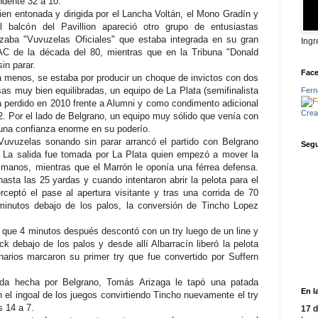
dente 32 a 10.
en entonada y dirigida por el Lancha Voltán, el Mono Gradín y
l balcón del Pavillion apareció otro grupo de entusiastas
zaba "Vuvuzelas Oficiales" que estaba integrada en su gran
Ingr
AC de la década del 80, mientras que en la Tribuna "Donald
in parar.
Fac
ra menos, se estaba por producir un choque de invictos con dos
s muy bien equilibradas, un equipo de La Plata (semifinalista
Fern
 perdido en 2010 frente a Alumni y como condimento adicional
Crea 
2. Por el lado de Belgrano, un equipo muy sólido que venía con
n una confianza enorme en su poderío.
uvuzelas sonando sin parar arrancó el partido con Belgrano
Segu
. La salida fue tomada por La Plata quien empezó a mover la
s manos, mientras que el Marrón le oponía una férrea defensa.
asta las 25 yardas y cuando intentaron abrir la pelota para el
rceptó el pase al apertura visitante y tras una corrida de 70
minutos debajo de los palos, la conversión de Tincho Lopez
ya que 4 minutos después descontó con un try luego de un line y
ck debajo de los palos y desde allí Albarracín liberó la pelota
anarios marcaron su primer try que fue convertido por Suffern
ida hecha por Belgrano, Tomás Arizaga le tapó una patada
En l
n el ingoal de los juegos convirtiendo Tincho nuevamente el try
s 14 a 7.
17 