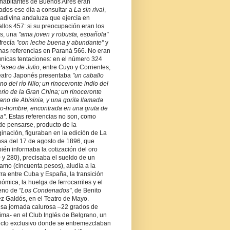
habitantes de Buenos Aires eran
tados ese día a consultar a
La sin rival
,
adivina andaluza que ejercía en
llos 457: si su preocupación eran los
s, una
"ama joven y robusta, española"
frecía
"con leche buena y abundante"
y
as referencias en Paraná 566. No eran
únicas tentaciones: en el número 324
Paseo de Julio
, entre Cuyo y Corrientes,
eatro Japonés presentaba
"un caballo
no del río Nilo; un rinoceronte indio del
rio de la Gran China; un rinoceronte
cano de Abisinia, y una gorila llamada
-hombre, encontrada en una gruta de
a".
Estas referencias no son, como
e pensarse, producto de la
inación, figuraban en la edición de La
sa del 17 de agosto de 1896, que
ién informaba la cotización del oro
 y 280), precisaba el sueldo de un
mo (cincuenta pesos), aludía a la
ra entre Cuba y España, la transición
ómica, la huelga de ferrocarriles y el
reno de
"Los Condenados"
, de Benito
z Galdós, en el Teatro de Mayo.
sa jornada calurosa –22 grados de
ma- en el Club Inglés de Belgrano, un
cto exclusivo donde se entremezclaban