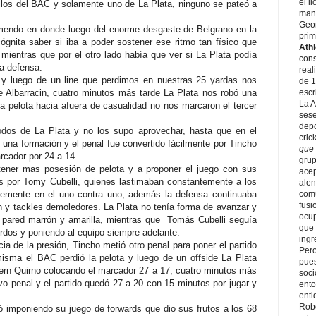
el l
ellos del BAC y solamente uno de La Plata, ninguno se pateó a
mano
Geor
mendo en donde luego del enorme desgaste de Belgrano en la
prim
ógnita saber si iba a poder sostener ese ritmo tan físico que
Athl
mientras que por el otro lado había que ver si La Plata podía
cons
sa defensa.
real
 y luego de un line que perdimos en nuestras 25 yardas nos
de 1
 Albarracin, cuatro minutos más tarde La Plata nos robó una
escr
La A
la pelota hacia afuera de casualidad no nos marcaron el tercer
sese
depo
odos de La Plata y no los supo aprovechar, hasta que en el
cric
n una formación y el penal fue convertido fácilmente por Tincho
que 
rcador por 24 a 14.
grup
 tener mas posesión de pelota y a proponer el juego con sus
acep
s por Tomy Cubelli, quienes lastimaban constantemente a los
alen
blemente en el uno contra uno, además la defensa continuaba
comú
fusi
 y tackles demoledores. La Plata no tenía forma de avanzar y
ocup
pared marrón y amarilla, mientras que Tomás Cubelli seguía
que 
rdos y poniendo al equipo siempre adelante.
ingr
 de la presión, Tincho metió otro penal para poner el partido
Pero
isma el BAC perdió la pelota y luego de un offside La Plata
pues
ern Quirno colocando el marcador 27 a 17, cuatro minutos más
soci
evo penal y el partido quedó 27 a 20 con 15 minutos por jugar y
ento
enti
Robe
ó imponiendo su juego de forwards que dio sus frutos a los 68