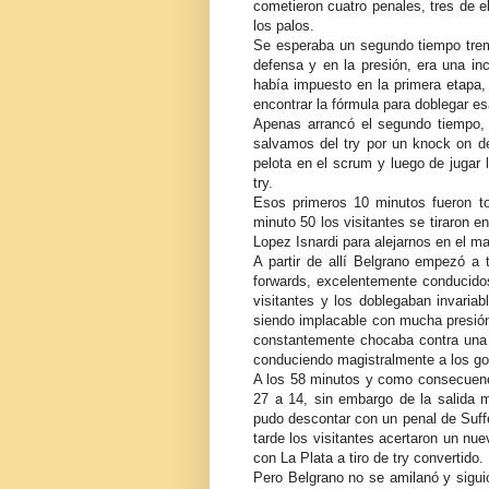
cometieron cuatro penales, tres de 
los palos.
Se esperaba un segundo tiempo tre
defensa y en la presión, era una inc
había impuesto en la primera etapa, 
encontrar la fórmula para doblegar e
Apenas arrancó el segundo tiempo,
salvamos del try por un knock on de
pelota en el scrum y luego de jugar 
try.
Esos primeros 10 minutos fueron t
minuto 50 los visitantes se tiraron e
Lopez Isnardi para alejarnos en el ma
A partir de allí Belgrano empezó a
forwards, excelentemente conducido
visitantes y los doblegaban invaria
siendo implacable con mucha presión
constantemente chocaba contra una 
conduciendo magistralmente a los go
A los 58 minutos y como consecuencia
27 a 14, sin embargo de la salida m
pudo descontar con un penal de Suff
tarde los visitantes acertaron un nu
con La Plata a tiro de try convertido.
Pero Belgrano no se amilanó y sigui