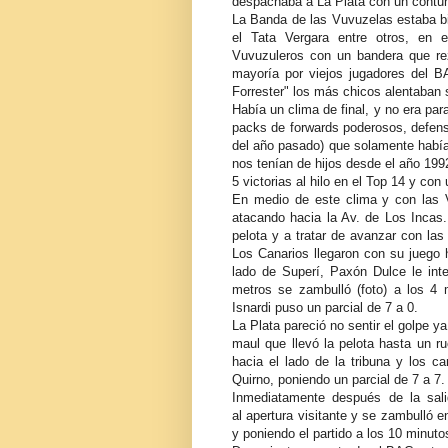
despachaba a La Plata con un contun
La Banda de las Vuvuzelas estaba bi
el Tata Vergara entre otros, en e
Vuvuzuleros con un bandera que re
mayoría por viejos jugadores del B
Forrester" los más chicos alentaban s
Había un clima de final, y no era pa
packs de forwards poderosos, defensa
del año pasado) que solamente había
nos tenían de hijos desde el año 199
5 victorias al hilo en el Top 14 y co
En medio de este clima y con las V
atacando hacia la Av. de Los Incas
pelota y a tratar de avanzar con la
Los Canarios llegaron con su juego h
lado de Superí, Paxón Dulce le inte
metros se zambulló (foto) a los 4 
Isnardi puso un parcial de 7 a 0.
La Plata pareció no sentir el golpe 
maul que llevó la pelota hasta un ru
hacia el lado de la tribuna y los c
Quirno, poniendo un parcial de 7 a 7.
Inmediatamente después de la sal
al apertura visitante y se zambulló e
y poniendo el partido a los 10 minuto